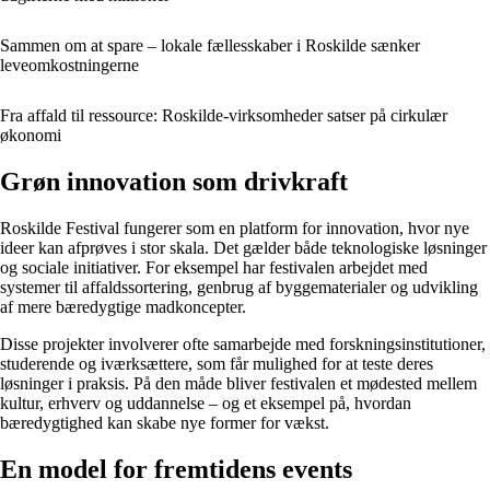
Sammen om at spare – lokale fællesskaber i Roskilde sænker
leveomkostningerne
Fra affald til ressource: Roskilde-virksomheder satser på cirkulær
økonomi
Grøn innovation som drivkraft
Roskilde Festival fungerer som en platform for innovation, hvor nye
ideer kan afprøves i stor skala. Det gælder både teknologiske løsninger
og sociale initiativer. For eksempel har festivalen arbejdet med
systemer til affaldssortering, genbrug af byggematerialer og udvikling
af mere bæredygtige madkoncepter.
Disse projekter involverer ofte samarbejde med forskningsinstitutioner,
studerende og iværksættere, som får mulighed for at teste deres
løsninger i praksis. På den måde bliver festivalen et mødested mellem
kultur, erhverv og uddannelse – og et eksempel på, hvordan
bæredygtighed kan skabe nye former for vækst.
En model for fremtidens events