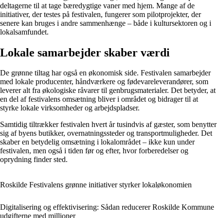
deltagerne til at tage bæredygtige vaner med hjem. Mange af de
initiativer, der testes på festivalen, fungerer som pilotprojekter, der
senere kan bruges i andre sammenhænge – både i kultursektoren og i
lokalsamfundet.
Lokale samarbejder skaber værdi
De grønne tiltag har også en økonomisk side. Festivalen samarbejder
med lokale producenter, håndværkere og fødevareleverandører, som
leverer alt fra økologiske råvarer til genbrugsmaterialer. Det betyder, at
en del af festivalens omsætning bliver i området og bidrager til at
styrke lokale virksomheder og arbejdspladser.
Samtidig tiltrækker festivalen hvert år tusindvis af gæster, som benytter
sig af byens butikker, overnatningssteder og transportmuligheder. Det
skaber en betydelig omsætning i lokalområdet – ikke kun under
festivalen, men også i tiden før og efter, hvor forberedelser og
oprydning finder sted.
Roskilde Festivalens grønne initiativer styrker lokaløkonomien
Digitalisering og effektivisering: Sådan reducerer Roskilde Kommune
udgifterne med millioner