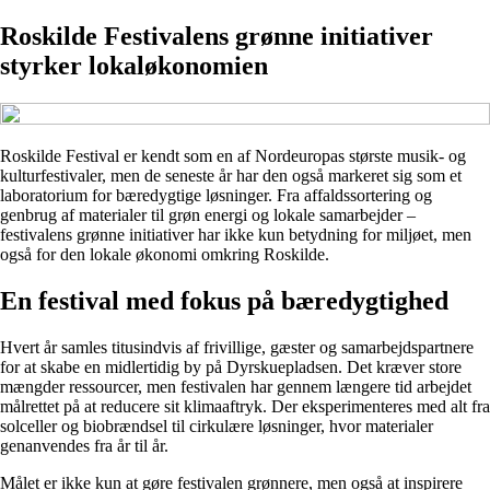
Roskilde Festivalens grønne initiativer
styrker lokaløkonomien
Roskilde Festival er kendt som en af Nordeuropas største musik- og
kulturfestivaler, men de seneste år har den også markeret sig som et
laboratorium for bæredygtige løsninger. Fra affaldssortering og
genbrug af materialer til grøn energi og lokale samarbejder –
festivalens grønne initiativer har ikke kun betydning for miljøet, men
også for den lokale økonomi omkring Roskilde.
En festival med fokus på bæredygtighed
Hvert år samles titusindvis af frivillige, gæster og samarbejdspartnere
for at skabe en midlertidig by på Dyrskuepladsen. Det kræver store
mængder ressourcer, men festivalen har gennem længere tid arbejdet
målrettet på at reducere sit klimaaftryk. Der eksperimenteres med alt fra
solceller og biobrændsel til cirkulære løsninger, hvor materialer
genanvendes fra år til år.
Målet er ikke kun at gøre festivalen grønnere, men også at inspirere